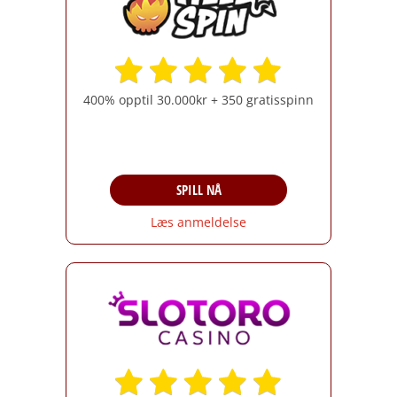
400% opptil 30.000kr + 350 gratisspinn
SPILL NÅ
Læs anmeldelse