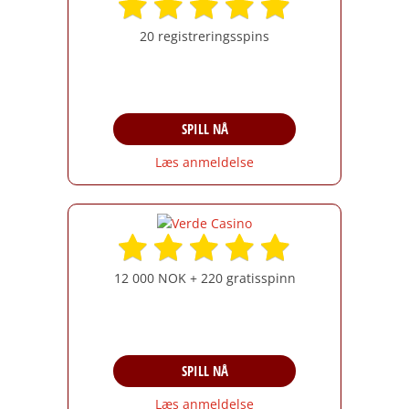
20 registreringsspins
SPILL NÅ
Læs anmeldelse
12 000 NOK + 220 gratisspinn
SPILL NÅ
Læs anmeldelse