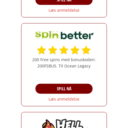
Læs anmeldelse
200 Free spins med bonuskoden:
200FSBUS. Til Ocean Legacy
SPILL NÅ
Læs anmeldelse