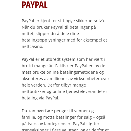
PAYPAL
PayPal er kjent for sitt høye sikkerhetsnivå.
Når du bruker PayPal til betalinger på
nettet, slipper du å dele dine
betalingsopplysninger med for eksempel et
nettcasino.
PayPal er et utbredt system som har vært i
bruk i mange år. Faktisk er PayPal en av de
mest brukte online betalingsmetodene og
aksepteres av millioner av virksomheter over
hele verden. Derfor tilbyr mange
nettbutikker og online tjenesteleverandører
betaling via PayPal.
Du kan overføre penger til venner og
familie, og motta betalinger for salg – også
på tvers av landegrenser. PayPal støtter
transaksjoner i flere valutaer, og er derfor et