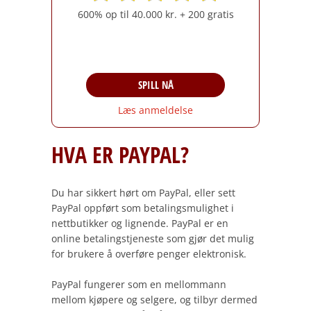
600% op til 40.000 kr. + 200 gratis
SPILL NÅ
Læs anmeldelse
HVA ER PAYPAL?
Du har sikkert hørt om PayPal, eller sett
PayPal oppført som betalingsmulighet i
nettbutikker og lignende. PayPal er en
online betalingstjeneste som gjør det mulig
for brukere å overføre penger elektronisk.
PayPal fungerer som en mellommann
mellom kjøpere og selgere, og tilbyr dermed