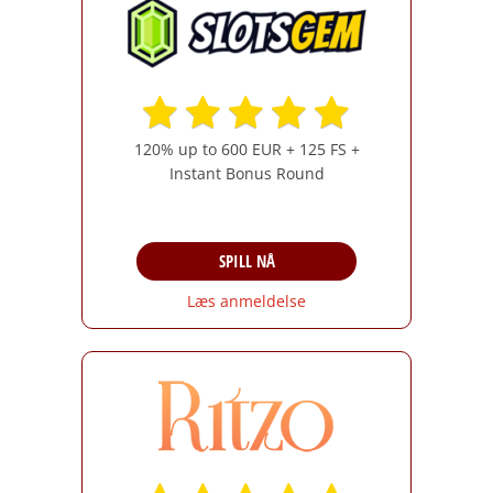
120% up to 600 EUR + 125 FS +
Instant Bonus Round
SPILL NÅ
Læs anmeldelse