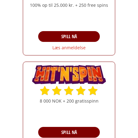
100% op til 25.000 kr. + 250 free spins
SPILL NÅ
Læs anmeldelse
8 000 NOK + 200 gratisspinn
SPILL NÅ