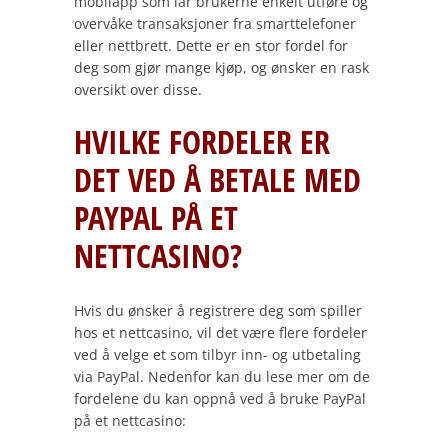
mobilapp som lar brukerne enkelt utføre og
overvåke transaksjoner fra smarttelefoner
eller nettbrett. Dette er en stor fordel for
deg som gjør mange kjøp, og ønsker en rask
oversikt over disse.
HVILKE FORDELER ER
DET VED Å BETALE MED
PAYPAL PÅ ET
NETTCASINO?
Hvis du ønsker å registrere deg som spiller
hos et nettcasino, vil det være flere fordeler
ved å velge et som tilbyr inn- og utbetaling
via PayPal. Nedenfor kan du lese mer om de
fordelene du kan oppnå ved å bruke PayPal
på et nettcasino: