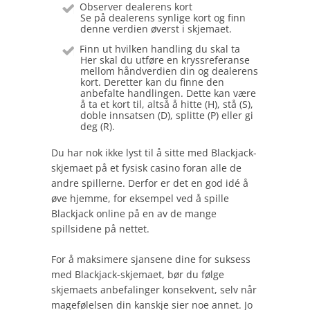
Observer dealerens kort
Se på dealerens synlige kort og finn
denne verdien øverst i skjemaet.
Finn ut hvilken handling du skal ta
Her skal du utføre en kryssreferanse
mellom håndverdien din og dealerens
kort. Deretter kan du finne den
anbefalte handlingen. Dette kan være
å ta et kort til, altså å hitte (H), stå (S),
doble innsatsen (D), splitte (P) eller gi
deg (R).
Du har nok ikke lyst til å sitte med Blackjack-
skjemaet på et fysisk casino foran alle de
andre spillerne. Derfor er det en god idé å
øve hjemme, for eksempel ved å spille
Blackjack online på en av de mange
spillsidene på nettet.
For å maksimere sjansene dine for suksess
med Blackjack-skjemaet, bør du følge
skjemaets anbefalinger konsekvent, selv når
magefølelsen din kanskje sier noe annet. Jo