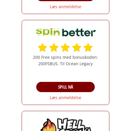
Læs anmeldelse
200 Free spins med bonuskoden:
200FSBUS. Til Ocean Legacy
SPILL NÅ
Læs anmeldelse