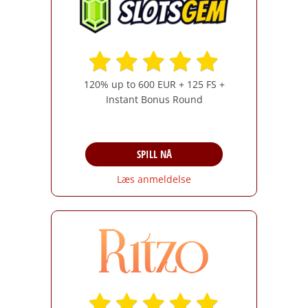
120% up to 600 EUR + 125 FS +
Instant Bonus Round
SPILL NÅ
Læs anmeldelse