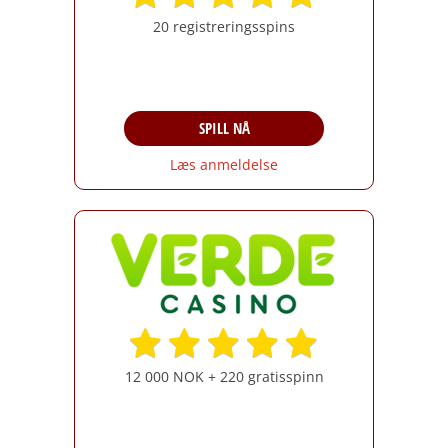
20 registreringsspins
SPILL NÅ
Læs anmeldelse
12 000 NOK + 220 gratisspinn