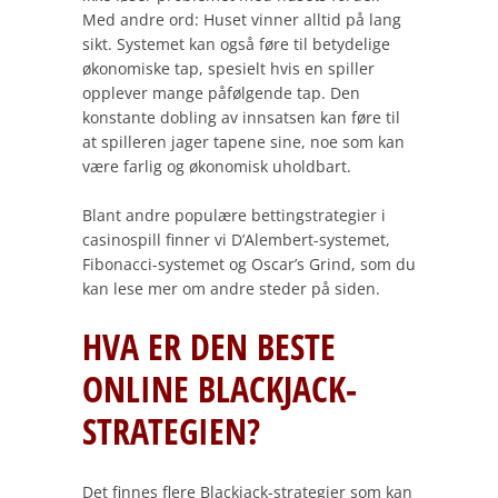
Med andre ord: Huset vinner alltid på lang
sikt. Systemet kan også føre til betydelige
økonomiske tap, spesielt hvis en spiller
opplever mange påfølgende tap. Den
konstante dobling av innsatsen kan føre til
at spilleren jager tapene sine, noe som kan
være farlig og økonomisk uholdbart.
Blant andre populære bettingstrategier i
casinospill finner vi D’Alembert-systemet,
Fibonacci-systemet og Oscar’s Grind, som du
kan lese mer om andre steder på siden.
HVA ER DEN BESTE
ONLINE BLACKJACK-
STRATEGIEN?
Det finnes flere Blackjack-strategier som kan