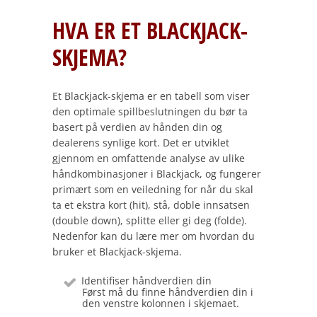
HVA ER ET BLACKJACK-
SKJEMA?
Et Blackjack-skjema er en tabell som viser
den optimale spillbeslutningen du bør ta
basert på verdien av hånden din og
dealerens synlige kort. Det er utviklet
gjennom en omfattende analyse av ulike
håndkombinasjoner i Blackjack, og fungerer
primært som en veiledning for når du skal
ta et ekstra kort (hit), stå, doble innsatsen
(double down), splitte eller gi deg (folde).
Nedenfor kan du lære mer om hvordan du
bruker et Blackjack-skjema.
Identifiser håndverdien din
Først må du finne håndverdien din i
den venstre kolonnen i skjemaet.