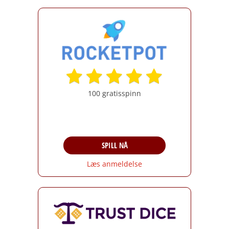
100 gratisspinn
SPILL NÅ
Læs anmeldelse