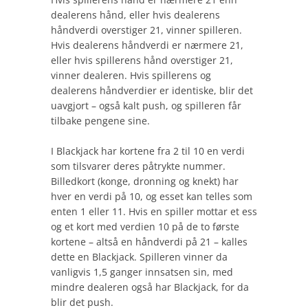
dealerens hånd, eller hvis dealerens
håndverdi overstiger 21, vinner spilleren.
Hvis dealerens håndverdi er nærmere 21,
eller hvis spillerens hånd overstiger 21,
vinner dealeren. Hvis spillerens og
dealerens håndverdier er identiske, blir det
uavgjort – også kalt push, og spilleren får
tilbake pengene sine.
I Blackjack har kortene fra 2 til 10 en verdi
som tilsvarer deres påtrykte nummer.
Billedkort (konge, dronning og knekt) har
hver en verdi på 10, og esset kan telles som
enten 1 eller 11. Hvis en spiller mottar et ess
og et kort med verdien 10 på de to første
kortene – altså en håndverdi på 21 – kalles
dette en Blackjack. Spilleren vinner da
vanligvis 1,5 ganger innsatsen sin, med
mindre dealeren også har Blackjack, for da
blir det push.