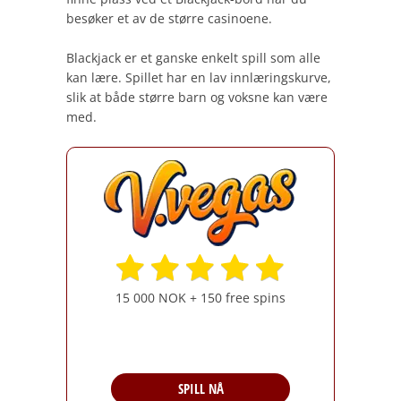
besøker et av de større casinoene.
Blackjack er et ganske enkelt spill som alle
kan lære. Spillet har en lav innlæringskurve,
slik at både større barn og voksne kan være
med.
15 000 NOK + 150 free spins
SPILL NÅ