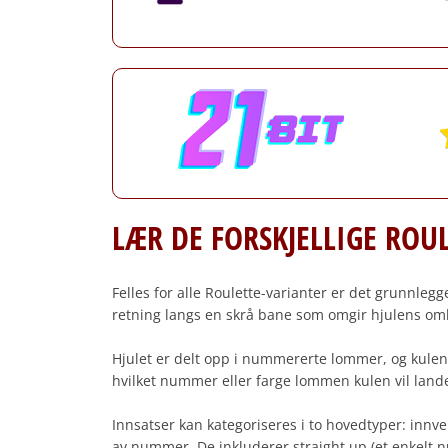
LÆR DE FORSKJELLIGE ROUL
Felles for alle Roulette-varianter er det grunnlegg
retning langs en skrå bane som omgir hjulens omk
Hjulet er delt opp i nummererte lommer, og kulen vi
hvilket nummer eller farge lommen kulen vil lande
Innsatser kan kategoriseres i to hovedtyper: innv
av nummer. De inkluderer straight up (et enkelt nu