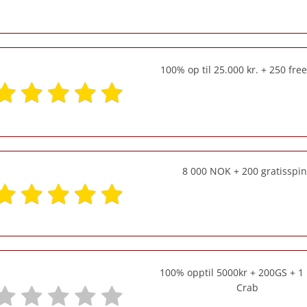
100% op til 25.000 kr. + 250 fre
8 000 NOK + 200 gratisspi
100% opptil 5000kr + 200GS + 1
Crab