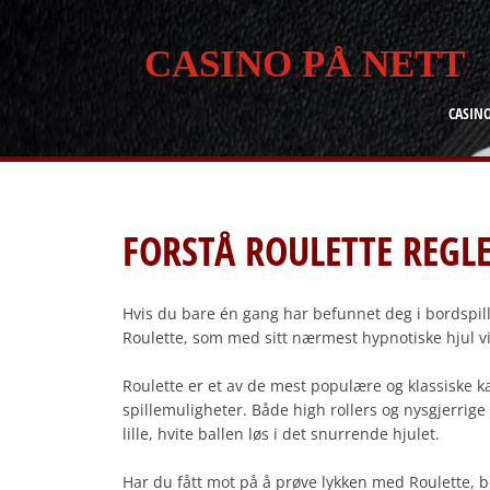
CASINO PÅ NETT
CASINO
FORSTÅ ROULETTE REGLE
Hvis du bare én gang har befunnet deg i bordspilla
Roulette, som med sitt nærmest hypnotiske hjul vi
Roulette er et av de mest populære og klassiske ka
spillemuligheter. Både high rollers og nysgjerrige 
lille, hvite ballen løs i det snurrende hjulet.
Har du fått mot på å prøve lykken med Roulette, b