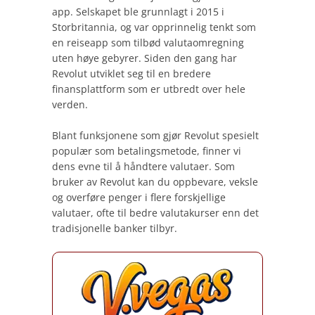
app. Selskapet ble grunnlagt i 2015 i
Storbritannia, og var opprinnelig tenkt som
en reiseapp som tilbød valutaomregning
uten høye gebyrer. Siden den gang har
Revolut utviklet seg til en bredere
finansplattform som er utbredt over hele
verden.
Blant funksjonene som gjør Revolut spesielt
populær som betalingsmetode, finner vi
dens evne til å håndtere valutaer. Som
bruker av Revolut kan du oppbevare, veksle
og overføre penger i flere forskjellige
valutaer, ofte til bedre valutakurser enn det
tradisjonelle banker tilbyr.