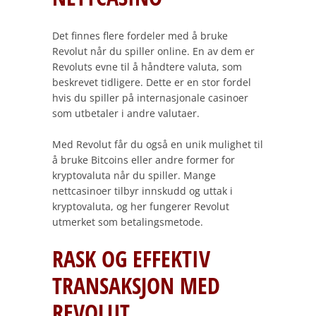
Det finnes flere fordeler med å bruke
Revolut når du spiller online. En av dem er
Revoluts evne til å håndtere valuta, som
beskrevet tidligere. Dette er en stor fordel
hvis du spiller på internasjonale casinoer
som utbetaler i andre valutaer.
Med Revolut får du også en unik mulighet til
å bruke Bitcoins eller andre former for
kryptovaluta når du spiller. Mange
nettcasinoer tilbyr innskudd og uttak i
kryptovaluta, og her fungerer Revolut
utmerket som betalingsmetode.
RASK OG EFFEKTIV
TRANSAKSJON MED
REVOLUT