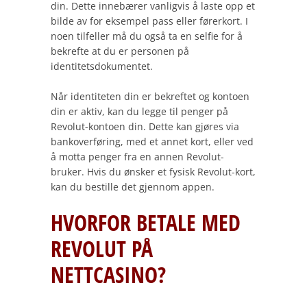
din. Dette innebærer vanligvis å laste opp et
bilde av for eksempel pass eller førerkort. I
noen tilfeller må du også ta en selfie for å
bekrefte at du er personen på
identitetsdokumentet.
Når identiteten din er bekreftet og kontoen
din er aktiv, kan du legge til penger på
Revolut-kontoen din. Dette kan gjøres via
bankoverføring, med et annet kort, eller ved
å motta penger fra en annen Revolut-
bruker. Hvis du ønsker et fysisk Revolut-kort,
kan du bestille det gjennom appen.
HVORFOR BETALE MED
REVOLUT PÅ
NETTCASINO?