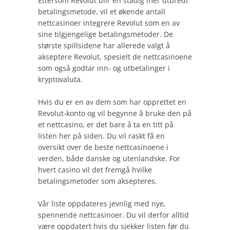
Ettersom Revolut blir en stadig mer utbredt
betalingsmetode, vil et økende antall
nettcasinoer integrere Revolut som en av
sine tilgjengelige betalingsmetoder. De
største spillsidene har allerede valgt å
akseptere Revolut, spesielt de nettcasinoene
som også godtar inn- og utbetalinger i
kryptovaluta.
Hvis du er en av dem som har opprettet en
Revolut-konto og vil begynne å bruke den på
et nettcasino, er det bare å ta en titt på
listen her på siden. Du vil raskt få en
oversikt over de beste nettcasinoene i
verden, både danske og utenlandske. For
hvert casino vil det fremgå hvilke
betalingsmetoder som aksepteres.
Vår liste oppdateres jevnlig med nye,
spennende nettcasinoer. Du vil derfor alltid
være oppdatert hvis du sjekker listen før du