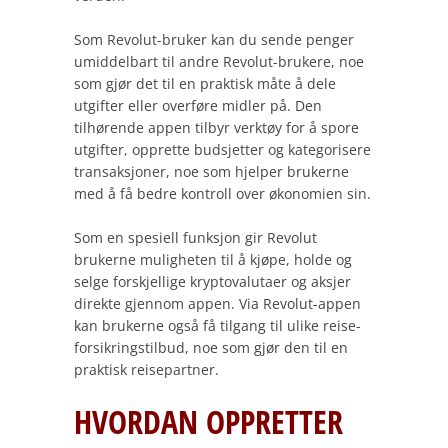
Som Revolut-bruker kan du sende penger
umiddelbart til andre Revolut-brukere, noe
som gjør det til en praktisk måte å dele
utgifter eller overføre midler på. Den
tilhørende appen tilbyr verktøy for å spore
utgifter, opprette budsjetter og kategorisere
transaksjoner, noe som hjelper brukerne
med å få bedre kontroll over økonomien sin.
Som en spesiell funksjon gir Revolut
brukerne muligheten til å kjøpe, holde og
selge forskjellige kryptovalutaer og aksjer
direkte gjennom appen. Via Revolut-appen
kan brukerne også få tilgang til ulike reise-
forsikringstilbud, noe som gjør den til en
praktisk reisepartner.
HVORDAN OPPRETTER