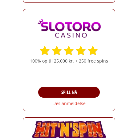
100% op til 25.000 kr. + 250 free spins
SPILL NÅ
Læs anmeldelse