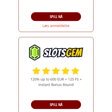
SPILL NÅ
Læs anmeldelse
120% up to 600 EUR + 125 FS +
Instant Bonus Round
SPILL NÅ