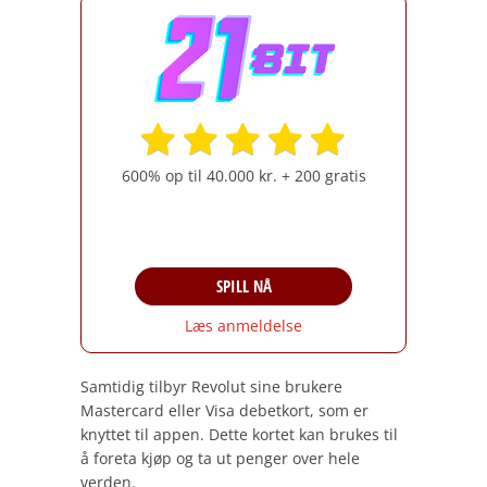
600% op til 40.000 kr. + 200 gratis
SPILL NÅ
Læs anmeldelse
Samtidig tilbyr Revolut sine brukere
Mastercard eller Visa debetkort, som er
knyttet til appen. Dette kortet kan brukes til
å foreta kjøp og ta ut penger over hele
verden.