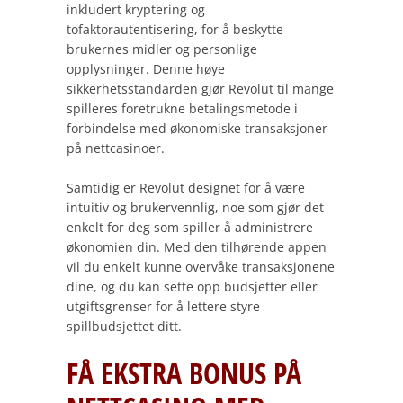
inkludert kryptering og
tofaktorautentisering, for å beskytte
brukernes midler og personlige
opplysninger. Denne høye
sikkerhetsstandarden gjør Revolut til mange
spilleres foretrukne betalingsmetode i
forbindelse med økonomiske transaksjoner
på nettcasinoer.
Samtidig er Revolut designet for å være
intuitiv og brukervennlig, noe som gjør det
enkelt for deg som spiller å administrere
økonomien din. Med den tilhørende appen
vil du enkelt kunne overvåke transaksjonene
dine, og du kan sette opp budsjetter eller
utgiftsgrenser for å lettere styre
spillbudsjettet ditt.
FÅ EKSTRA BONUS PÅ