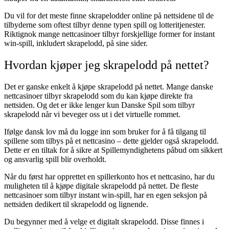
Du vil for det meste finne skrapelodder online på nettsidene til de
tilbyderne som oftest tilbyr denne typen spill og lotteritjenester.
Riktignok mange nettcasinoer tilbyr forskjellige former for instant
win-spill, inkludert skrapelodd, på sine sider.
Hvordan kjøper jeg skrapelodd på nettet?
Det er ganske enkelt å kjøpe skrapelodd på nettet. Mange danske
nettcasinoer tilbyr skrapelodd som du kan kjøpe direkte fra
nettsiden. Og det er ikke lenger kun Danske Spil som tilbyr
skrapelodd når vi beveger oss ut i det virtuelle rommet.
Ifølge dansk lov må du logge inn som bruker for å få tilgang til
spillene som tilbys på et nettcasino – dette gjelder også skrapelodd.
Dette er en tiltak for å sikre at Spillemyndighetens påbud om sikkert
og ansvarlig spill blir overholdt.
Når du først har opprettet en spillerkonto hos et nettcasino, har du
muligheten til å kjøpe digitale skrapelodd på nettet. De fleste
nettcasinoer som tilbyr instant win-spill, har en egen seksjon på
nettsiden dedikert til skrapelodd og lignende.
Du begynner med å velge et digitalt skrapelodd. Disse finnes i