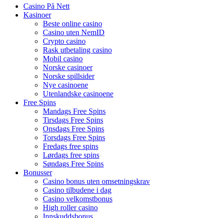
Casino På Nett
Kasinoer
Beste online casino
Casino uten NemID
Crypto casino
Rask utbetaling casino
Mobil casino
Norske casinoer
Norske spillsider
Nye casinoene
Utenlandske casinoene
Free Spins
Mandags Free Spins
Tirsdags Free Spins
Onsdags Free Spins
Torsdags Free Spins
Fredags free spins
Lørdags free spins
Søndags Free Spins
Bonusser
Casino bonus uten omsetningskrav
Casino tilbudene i dag
Casino velkomstbonus
High roller casino
Innskuddsbonus